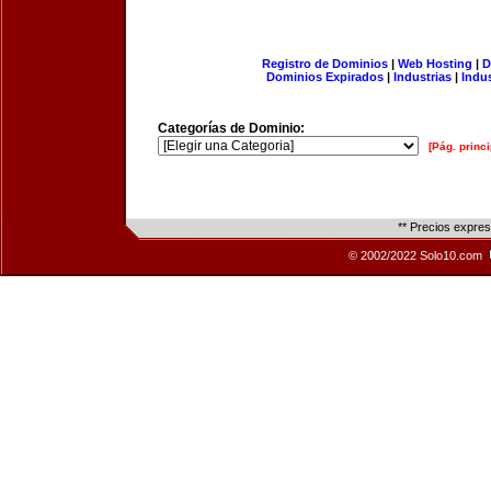
Registro de Dominios
|
Web Hosting
|
D
Dominios Expirados
|
Industrias
|
Indu
Categorías de Dominio:
[Pág. princi
** Precios expre
© 2002/2022 Solo10.com