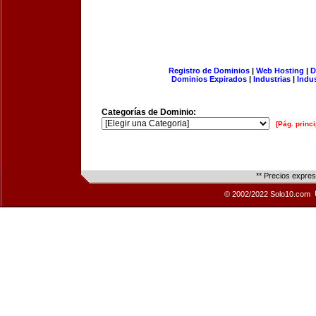
Registro de Dominios
|
Web Hosting
|
D
Dominios Expirados
|
Industrias
|
Indu
Categorías de Dominio:
[Pág. princi
** Precios expre
© 2002/2022 Solo10.com