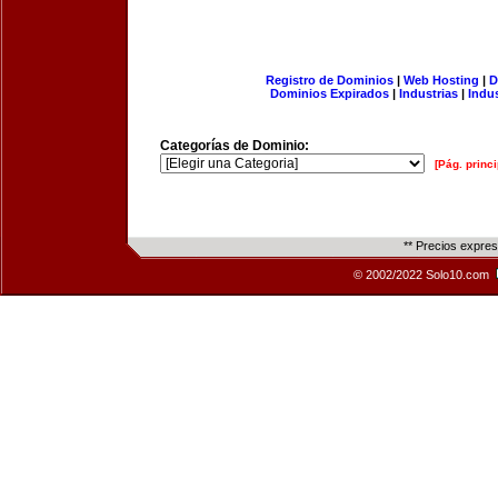
Registro de Dominios
|
Web Hosting
|
D
Dominios Expirados
|
Industrias
|
Indu
Categorías de Dominio:
[Pág. princi
** Precios expre
© 2002/2022 Solo10.com