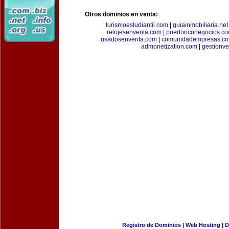
Otros dominios en venta:
turismoestudiantil.com
|
guiainmobiliaria.net
relojesenventa.com
|
puertoriconegocios.c
usadosenventa.com
|
comunidadempresas.c
admonetization.com
|
gestionv
Registro de Dominios
|
Web Hosting
|
D