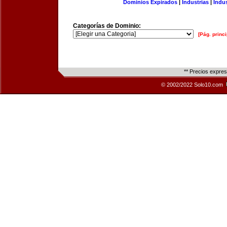
Dominios Expirados
|
Industrias
|
Indu
Categorías de Dominio:
[Pág. princi
** Precios expre
© 2002/2022 Solo10.com