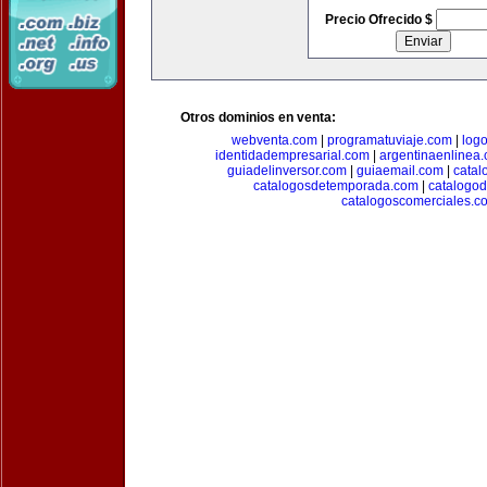
Precio Ofrecido $
Otros dominios en venta:
webventa.com
|
programatuviaje.com
|
log
identidadempresarial.com
|
argentinaenlinea
guiadelinversor.com
|
guiaemail.com
|
catal
catalogosdetemporada.com
|
catalogo
catalogoscomerciales.c