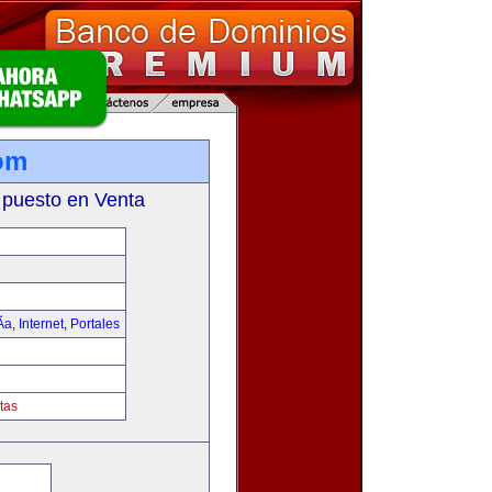
om
 puesto en Venta
­a
,
Internet
,
Portales
tas