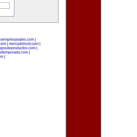
osempresariales.com
|
.com
|
mercadohost.com
|
ogosdeproductos.com
|
detemporada.com
|
om
|