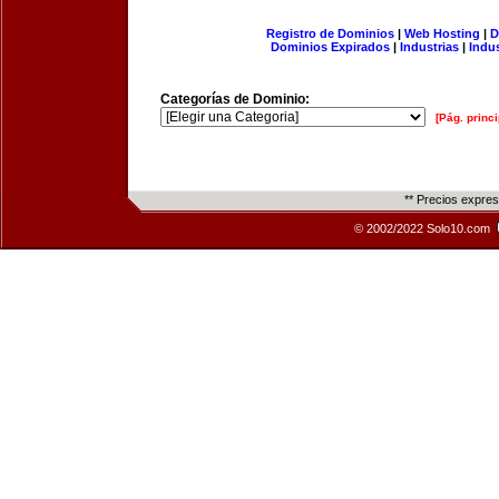
Registro de Dominios
|
Web Hosting
|
D
Dominios Expirados
|
Industrias
|
Indu
Categorías de Dominio:
[Pág. princi
** Precios expre
© 2002/2022 Solo10.com