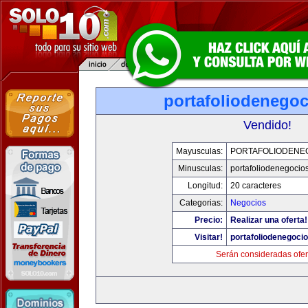
portafoliodenego
Vendido!
Mayusculas:
PORTAFOLIODENE
Minusculas:
portafoliodenegocio
Longitud:
20 caracteres
Categorias:
Negocios
Precio:
Realizar una oferta!
Visitar!
portafoliodenegoci
Serán consideradas ofer